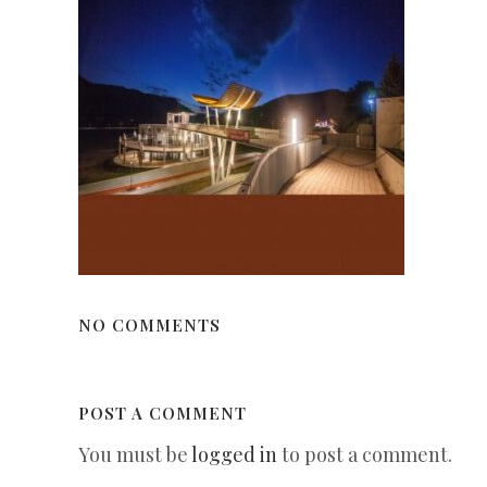
NO COMMENTS
POST A COMMENT
You must be
logged in
to post a comment.