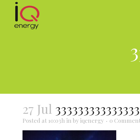
3
27 Jul
333333333333333
Posted at 10:03h
in
by
iqenergy
0 Commen