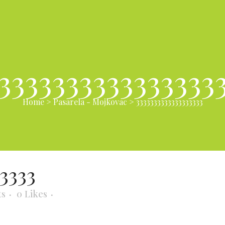
3333333333333333
Home
>
Pasarela - Mojkovac
>
3333333333333333333
3333
ts
0
Likes